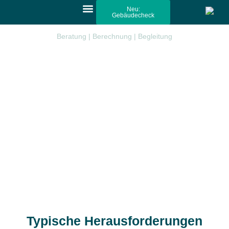
Neu:
Gebäudecheck
Beratung | Berechnung | Begleitung
Ihr Energieberater aus
Horb
Die Motteler Energie GmbH ist Ihr
Energieberater in Horb am Neckar
und
Umgebung. Wir beraten Sie rund um die Themen Energieeinsparung und
Einsatz erneuerbarer Energien.
Energie ist wertvoller und kostbarer als je zuvor und muss eingespart
werden – reden wir darüber.
Typische Herausforderungen