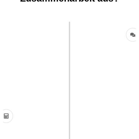
1. Objektbegehung
Im ersten persönlichen Gespräch fokussieren wir
uns darauf, Ihre individuellen Bedürfnisse und Ziele
genau zu verstehen und aufzunehmen. Dabei
gewinnen wir ein umfassendes Verständnis für den
energetischen Zustand Ihrer Immobilie.
2. Analyse & Berechnung
Anhand der gewonnenen Daten ermitteln wir das
energetische Optimierungspotential. Dabei
bewerten wir verschiedene energetische